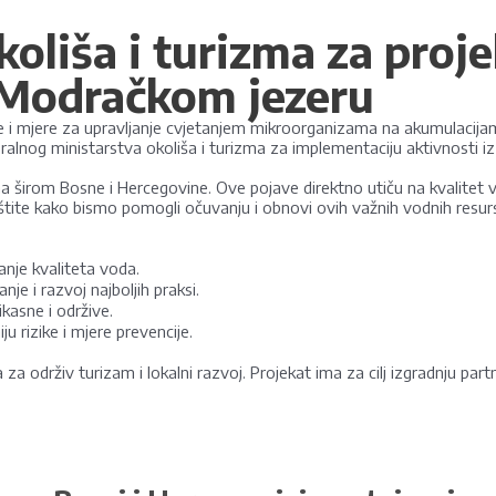
iša i turizma za projek
 Modračkom jezeru
e i mjere za upravljanje cvjetanjem mikroorganizama na akumulacijam
eralnog ministarstva okoliša i turizma za implementaciju aktivnosti iz
širom Bosne i Hercegovine. Ove pojave direktno utiču na kvalitet vode,
zaštite kako bismo pomogli očuvanju i obnovi ovih važnih vodnih resur
anje kvaliteta voda.
je i razvoj najboljih praksi.
kasne i održive.
rizike i mjere prevencije.
a održiv turizam i lokalni razvoj. Projekat ima za cilj izgradnju partn