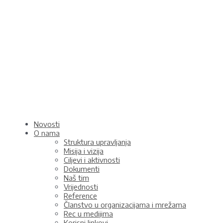
Skip
to
content
Novosti
O nama
Struktura upravljanja
Misija i vizija
Ciljevi i aktivnosti
Dokumenti
Naš tim
Vrijednosti
Reference
Članstvo u organizacijama i mrežama
Rec u medijima
Korisni linkovi