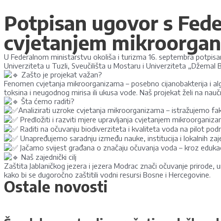
Potpisan ugovor s Feder
cvjetanjem mikroorgan
U Federalnom ministarstvu okoliša i turizma 16. septembra potpisa
Univerziteta u Tuzli, Sveučilišta u Mostaru i Univerziteta „Džemal B
Zašto je projekat važan?
Fenomen cvjetanja mikroorganizama – posebno cijanobakterija i algi –
toksina i neugodnog mirisa ili ukusa vode. Naš projekat želi na nau
Šta ćemo raditi?
Analizirati uzroke cvjetanja mikroorganizama – istražujemo fakto
Predložiti i razviti mjere upravljanja cvjetanjem mikroorganiza
Raditi na očuvanju biodiverziteta i kvaliteta voda na pilot podru
Unapređujemo saradnju između nauke, institucija i lokalnih zaj
Jačamo svijest građana o značaju očuvanja voda – kroz edukaci
Naš zajednički cilj
Zaštita Jablaničkog jezera i jezera Modrac znači očuvanje prirode, un
kako bi se dugoročno zaštitili vodni resursi Bosne i Hercegovine.
Ostale novosti