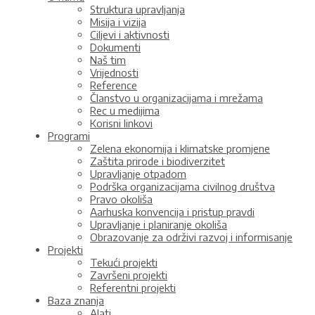
Struktura upravljanja
Misija i vizija
Ciljevi i aktivnosti
Dokumenti
Naš tim
Vrijednosti
Reference
Članstvo u organizacijama i mrežama
Rec u medijima
Korisni linkovi
Programi
Zelena ekonomija i klimatske promjene
Zaštita prirode i biodiverzitet
Upravljanje otpadom
Podrška organizacijama civilnog društva
Pravo okoliša
Aarhuska konvencija i pristup pravdi
Upravljanje i planiranje okoliša
Obrazovanje za održivi razvoj i informisanje
Projekti
Tekući projekti
Završeni projekti
Referentni projekti
Baza znanja
Alati