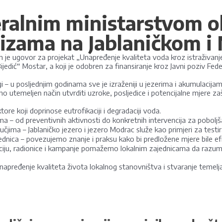
alnim ministarstvom okol
izama na Jablaničkom i
n je ugovor za projekat „Unapređenje kvaliteta voda kroz istraživanj
ijedić“ Mostar, a koji je odobren za finansiranje kroz Javni poziv Fed
 u posljednjim godinama sve je izraženiji u jezerima i akumulacijama 
čno utemeljen način utvrditi uzroke, posljedice i potencijalne mjere 
re koji doprinose eutrofikaciji i degradaciji voda.
ma – od preventivnih aktivnosti do konkretnih intervencija za poboljš
čjima – Jablaničko jezero i jezero Modrac služe kao primjeri za testiran
ednica – povezujemo znanje i praksu kako bi predložene mjere bile efi
ju, radionice i kampanje pomažemo lokalnim zajednicama da razumiju 
apređenje kvaliteta života lokalnog stanovništva i stvaranje temelja z