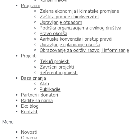
Programi
Zelena ekonomija i klimatske promjene
Zaštita prirode i biodiverzitet
Upravljanje otpadom
Podrška organizacijama civilnog društva
Pravo okoliša
Aarhuska konvencija i pristup pravdi
Upravljanje i planiranje okoliša
Obrazovanje za održivi razvoj i informisanje
Projekti
Tekući projekti
Završeni projekti
Referentni projekti
Baza znanja
Alati
Publikacije
Partneri i donatori
Radite sa nama
Eko blog
Kontakt
Menu
Novosti
O nama