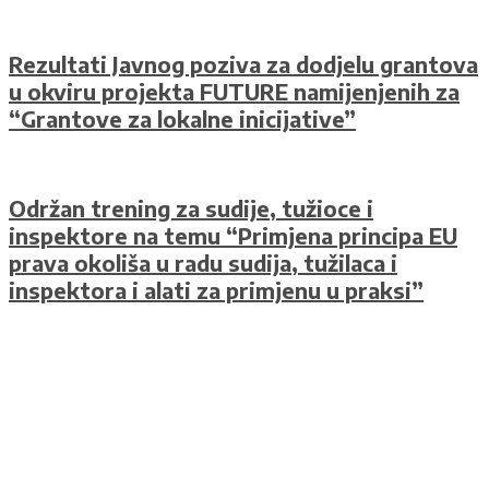
Rezultati Javnog poziva za dodjelu grantova
u okviru projekta FUTURE namijenjenih za
“Grantove za lokalne inicijative”
Održan trening za sudije, tužioce i
inspektore na temu “Primjena principa EU
prava okoliša u radu sudija, tužilaca i
inspektora i alati za primjenu u praksi”