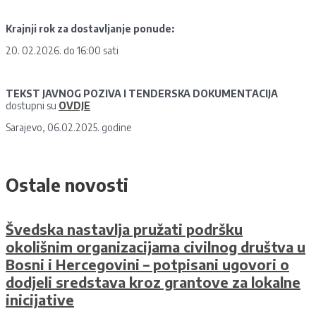
Krajnji rok za dostavljanje ponude:
20. 02.2026. do 16:00 sati
TEKST JAVNOG POZIVA I TENDERSKA DOKUMENTACIJA
dostupni su
OVDJE
Sarajevo, 06.02.2025. godine
Ostale novosti
Švedska nastavlja pružati podršku
okolišnim organizacijama civilnog društva u
Bosni i Hercegovini – potpisani ugovori o
dodjeli sredstava kroz grantove za lokalne
inicijative