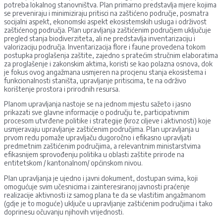
potreba lokalnog stanovništva. Plan primarno predstavlja mjere kojima
se preveniraju i minimiziraju pritisci na zaštićeno područje, posmatra
socijalni aspekt, ekonomski aspekt ekosistemskih usluga i održivost
zaštićenog područja. Plan upravljanja zaštićenim područjem uključuje
pregled stanja biodiverziteta, ali ne predstavlja inventarizaciju i
valorizaciju područja. Inventarizacija flore i faune provedena tokom
postupka proglašenja zaštite, zajedno s pratećim stručnim elaboratima
za proglašenje i zakonskim aktima, koristi se kao polazna osnova, dok
je fokus ovog angažmana usmjeren na procjenu stanja ekosistema i
funkcionalnosti staništa, upravljanje pritiscima, te na održivo
korištenje prostora i prirodnih resursa.
Planom upravljanja nastoje se na jednom mjestu sažeto i jasno
prikazati sve glavne informacije o području te, participativnim
procesom utvrđene politike i strategije (kroz ciljeve i aktivnosti) koje
usmjeravaju upravljanje zaštićenim područjima. Plan upravljanja u
prvom redu pomaže upravljaču dugoročno i efikasno upravljati
predmetnim zaštićenim područjima, a relevantnim ministarstvima
efikasnijem sprovođenju politika u oblasti zaštite prirode na
entitetskom / kantonalnom/ općinskom nivou.
Plan upravljanja je ujedno i javni dokument, dostupan svima, koji
omogućuje svim učesnicima i zainteresiranoj javnosti praćenje
realizacije aktivnosti iz samog plana te da se vlastitim angažmanom
(gdje je to moguće) uključe u upravljanje zaštićenim područjima i tako
doprinesu očuvanju njihovih vrijednosti.