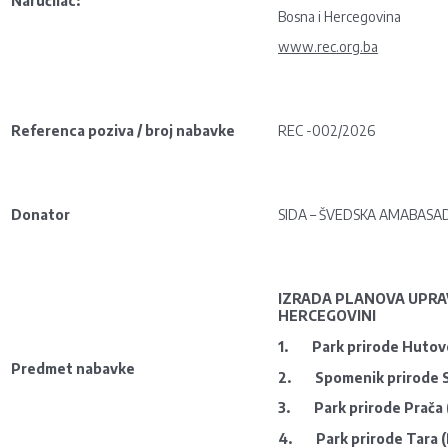
Naručilac:
Bosna i Hercegovina
www.rec.org.ba
Referenca poziva / broj nabavke
REC -002/2026
Donator
SIDA – ŠVEDSKA AMABASAD
IZRADA PLANOVA UPRAVL
HERCEGOVINI
1.
Park prirode Hutov
Predmet nabavke
2.
Spomenik prirode 
3.
Park prirode Prača 
4.
Park prirode Tara 