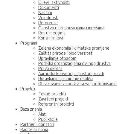
Ciljevi i aktivnosti
Dokumenti
Naš tim
Vrijednosti
Reference
Članstvo u organizacijama i mrežama
Rec u medijima
Korisni linkovi
Programi
Zelena ekonomija i klimatske promjene
Zaštita prirode i biodiverzitet
Upravljanje otpadom
Podrška organizacijama civilnog društva
Pravo okoliša
Aarhuska konvencija i pristup pravdi
Upravljanje i planiranje okoliša
Obrazovanje za održivi razvoj i informisanje
Projekti
Tekući projekti
Završeni projekti
Referentni projekti
Baza znanja
Alati
Publikacije
Partneri i donatori
Radite sa nama