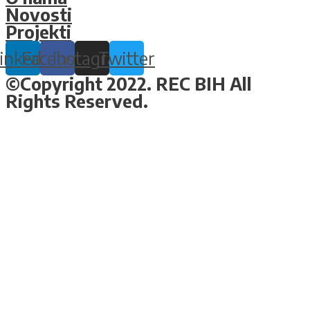
Novosti
Projekti
inkedin
Facebook
Instagram
Twitter
©Copyright 2022. REC BIH All
Rights Reserved.
Design & Development By