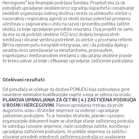
Hercegovini” koji finansijski podržava Švedska. Projekat ima za cilj
poboljšati upravljanje okolišem kroz izgradnju kapaciteta i osnaživanje
okolišnih organizacija civilnog društva i mreža za učinkovito učešće u
nacionalnoj i regionalnoj agendi za okoliš da kao pokretači promjena
učestvuju u zagovaranju i utiču na razvoj i provedbu politika zaštite
okoliša za bolje upravljanje prirodnim resursima. Ovaj projekt ne samo
da ima za cilj podržati okolišne OCD kroz dodjelu bespovratnih
sredstava i sticanje vještina potrebnih za učešće u procesima reformi
BiH na njenom putu evropskih integracija, već i da poboljša dijalog i
saradnju kroz umrežavanje sa ministarstvima, pravosuđem,
inspekcijama i međunarodnim mrežama u cilju jačanja okolišne pravde
te kreira uslove za bolje i efikasnije upravljanje zaštićenim područjima.
Očekivani rezultati:
Od ponuđača se očekuje da dostavi PONUDU koja zadovoljava gore
navedene minimalne kvalifikacijske uvjete a koja se odnosi na izradu
PLANOVA UPRAVLJANJA ZA ČETIRI ( 4 ) ZAŠTIĆENA PODRUČJA
U BOSNI I HERCEGOVINI
. Planovi upravljanja trebaju da pruže
dugoročnu viziju i strateške smjernice za vođenje i upravljanje
zaštićenim područjem. To je temeljni strateški, planski i razvojno-
organizacijski dokument kojim se utvrđuje stanje zaštićenog područja
te određuju razvojne smjernice, način izvođenja zaštite, korištenja i
upravljanja zaštićenim područjem, te pobliže smjernice za zaštitu i
očuvanje prirodnih vrijednosti zaštićenog područja uz uvažavanje