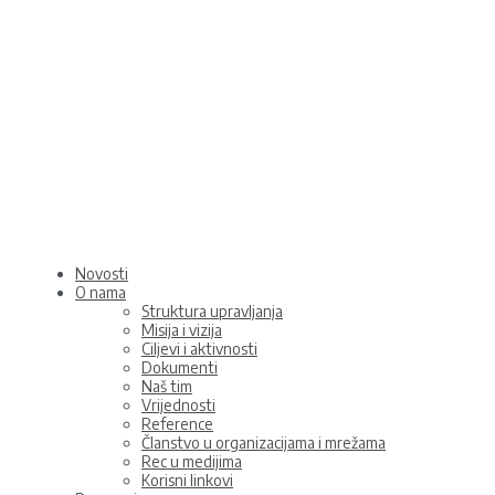
Skip
to
content
Novosti
O nama
Struktura upravljanja
Misija i vizija
Ciljevi i aktivnosti
Dokumenti
Naš tim
Vrijednosti
Reference
Članstvo u organizacijama i mrežama
Rec u medijima
Korisni linkovi