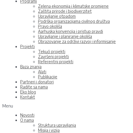
Programi
Zelena ekonomija i klimatske promjene
Zaštita prirode i biodiverzitet
Upravljanje otpadom
Podrška organizacijama civilnog društva
Pravo okoliša
Aarhuska konvencija i pristup pravdi
Upravljanje i planiranje okoliša
Obrazovanje za održivi razvoj i informisanje
Projekti
Tekući projekti
Završeni projekti
Referentni projekti
Baza znanja
Alati
Publikacije
Partneri i donatori
Radite sa nama
Eko blog
Kontakt
Menu
Novosti
O nama
Struktura upravljanja
Misija i vizija