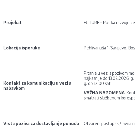
Projekat
FUTURE – Put ka razvoju zel
Lokacija isporuke
Pehlivanuša 1 (Sarajevo, Bo
Pitanja u vezi s pozivom mo
najkasnije do 13.02.2026. g. 
Kontakt za komunikaciju u vezi s
g. do 12:00 sati.
nabavkom
VAŽNA NAPOMENA
: Kon
smatrati službenom koresp
Vrsta poziva za dostavljanje ponuda
Otvoreni postupak / javna 