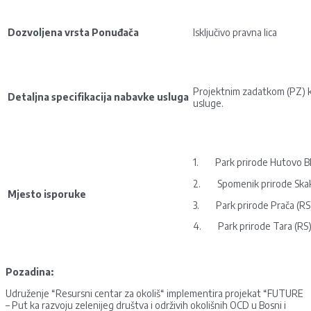
Dozvoljena vrsta Ponuđača
Isključivo pravna lica
Projektnim zadatkom (PZ) koj
Detaljna specifikacija nabavke usluga
usluge.
1. Park prirode Hutovo Bl
2. Spomenik prirode Skak
Mjesto isporuke
3. Park prirode Prača (RS
4. Park prirode Tara (RS
Pozadina:
Udruženje “Resursni centar za okoliš“ implementira projekat “FUTURE
– Put ka razvoju zelenijeg društva i održivih okolišnih OCD u Bosni i