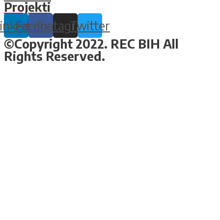
Projekti
inkedin
Facebook
Instagram
Twitter
©Copyright 2022. REC BIH All
Rights Reserved.
Design & Development By