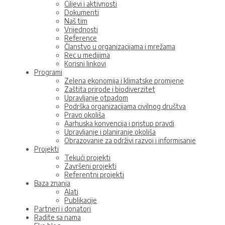
Ciljevi i aktivnosti
Dokumenti
Naš tim
Vrijednosti
Reference
Članstvo u organizacijama i mrežama
Rec u medijima
Korisni linkovi
Programi
Zelena ekonomija i klimatske promjene
Zaštita prirode i biodiverzitet
Upravljanje otpadom
Podrška organizacijama civilnog društva
Pravo okoliša
Aarhuska konvencija i pristup pravdi
Upravljanje i planiranje okoliša
Obrazovanje za održivi razvoj i informisanje
Projekti
Tekući projekti
Završeni projekti
Referentni projekti
Baza znanja
Alati
Publikacije
Partneri i donatori
Radite sa nama