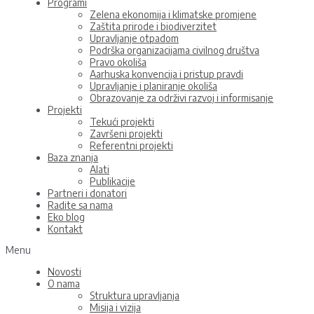
Programi
Zelena ekonomija i klimatske promjene
Zaštita prirode i biodiverzitet
Upravljanje otpadom
Podrška organizacijama civilnog društva
Pravo okoliša
Aarhuska konvencija i pristup pravdi
Upravljanje i planiranje okoliša
Obrazovanje za održivi razvoj i informisanje
Projekti
Tekući projekti
Završeni projekti
Referentni projekti
Baza znanja
Alati
Publikacije
Partneri i donatori
Radite sa nama
Eko blog
Kontakt
Menu
Novosti
O nama
Struktura upravljanja
Misija i vizija