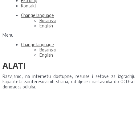
Eko blog
Kontakt
Change language
Bosanski
English
Menu
Change language
Bosanski
English
ALATI
Razvijamo, na internetu dostupne, resurse i setove za izgradnju
kapaciteta zainteresovanih strana, od djece i nastavnika do OCD-a i
donosioca odluka.