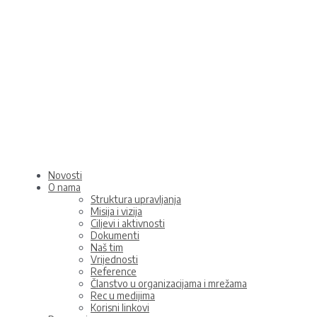
Skip
to
content
Novosti
O nama
Struktura upravljanja
Misija i vizija
Ciljevi i aktivnosti
Dokumenti
Naš tim
Vrijednosti
Reference
Članstvo u organizacijama i mrežama
Rec u medijima
Korisni linkovi