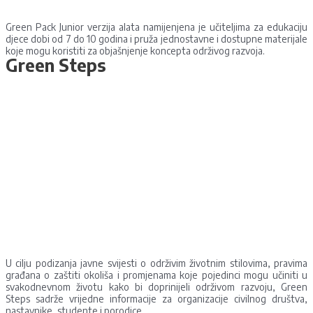
Green Pack Junior verzija alata namijenjena je učiteljima za edukaciju
djece dobi od 7 do 10 godina i pruža jednostavne i dostupne materijale
koje mogu koristiti za objašnjenje koncepta održivog razvoja.
Green Steps
U cilju podizanja javne svijesti o održivim životnim stilovima, pravima
građana o zaštiti okoliša i promjenama koje pojedinci mogu učiniti u
svakodnevnom životu kako bi doprinijeli održivom razvoju, Green
Steps sadrže vrijedne informacije za organizacije civilnog društva,
nastavnike, studente i porodice.